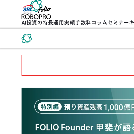
AI投資の特長
運用実績
手数料
コラム
セミナー
TOP
セミナーのご案内
【ROBOPRO特別編】預り資産残高1,00