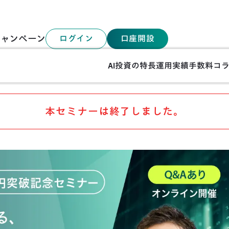
キャンペーン
ログイン
口座開設
0億円突破記念 FOLIO Founder甲斐が語る、ROBOPROの軌跡と未来戦略
AI投資の特長
運用実績
手数料
コ
本セミナーは終了しました。