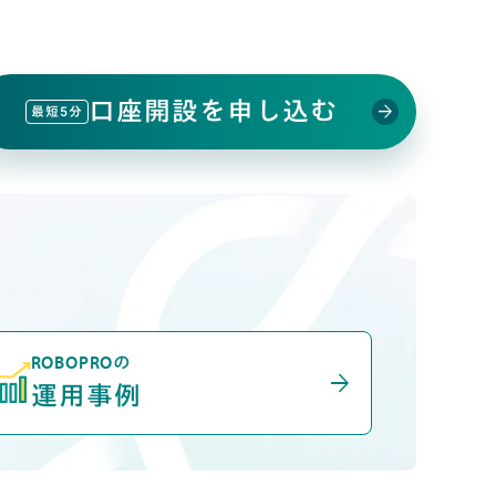
口座開設を申し込む
arrow_forward
最短5分
ROBOPROの
arrow_forward
運用事例