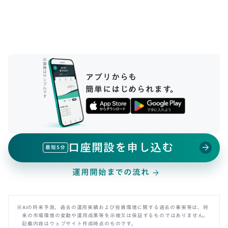
※
画
像
は
アプリからも
サ
ン
プ
簡単にはじめられます。
ル
で
す
口座開設を申し込む
arrow_forward
最短5分
運用開始までの流れ
arrow_forward
※AIの将来予測、過去の運用実績および投資環境に関する過去の事実等は、将
来の市場環境の変動や運用成果等を示唆又は保証するものではありません。
記載内容はウェブサイト作成時点のものです。