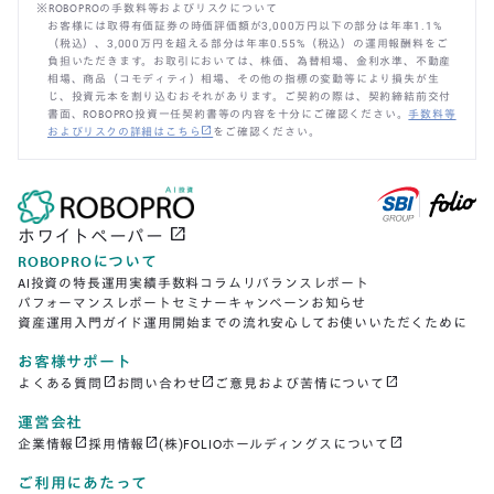
※ROBOPROの手数料等およびリスクについて
お客様には取得有価証券の時価評価額が3,000万円以下の部分は年率1.1%
（税込）、3,000万円を超える部分は年率0.55%（税込）の運用報酬料をご
負担いただきます。お取引においては、株価、為替相場、金利水準、不動産
相場、商品（コモディティ）相場、その他の指標の変動等により損失が生
じ、投資元本を割り込むおそれがあります。ご契約の際は、契約締結前交付
書面、ROBOPRO投資一任契約書等の内容を十分にご確認ください。
手数料等
open_in_new
およびリスクの詳細はこちら
をご確認ください。
open_in_new
ホワイトペーパー
ROBOPROについて
AI投資の特長
運用実績
手数料
コラム
リバランスレポート
パフォーマンスレポート
セミナー
キャンペーン
お知らせ
資産運用入門ガイド
運用開始までの流れ
安心してお使いいただくために
お客様サポート
open_in_new
open_in_new
open_in_new
よくある質問
お問い合わせ
ご意見および苦情について
運営会社
open_in_new
open_in_new
open_in_new
企業情報
採用情報
(株)FOLIOホールディングスについて
ご利用にあたって