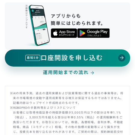
※
画
像
は
アプリからも
サ
ン
プ
簡単にはじめられます。
ル
で
す
口座開設を申し込む
arrow_forward
最短5分
運用開始までの流れ
arrow_forward
※AIの将来予測、過去の運用実績および投資環境に関する過去の事実等は、将
来の市場環境の変動や運用成果等を示唆又は保証するものではありません。
記載内容はウェブサイト作成時点のものです。
※ROBOPROの手数料等およびリスクについて
お客様には取得有価証券の時価評価額が3,000万円以下の部分は年率1.1%
（税込）、3,000万円を超える部分は年率0.55%（税込）の運用報酬料をご
負担いただきます。お取引においては、株価、為替相場、金利水準、不動産
相場、商品（コモディティ）相場、その他の指標の変動等により損失が生
じ、投資元本を割り込むおそれがあります。ご契約の際は、契約締結前交付