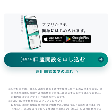
※
画
像
は
アプリからも
サ
ン
プ
簡単にはじめられます。
ル
で
す
口座開設を申し込む
arrow_forward
最短5分
運用開始までの流れ
arrow_forward
※AIの将来予測、過去の運用実績および投資環境に関する過去の事実等は、将
来の市場環境の変動や運用成果等を示唆又は保証するものではありません。
記載内容はウェブサイト作成時点のものです。
※ROBOPROの手数料等およびリスクについて
お客様には取得有価証券の時価評価額が3,000万円以下の部分は年率1.1%
（税込）、3,000万円を超える部分は年率0.55%（税込）の運用報酬料をご