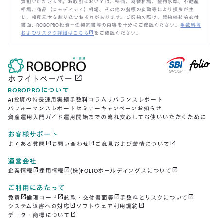
負担いただきます。お取引においては、株価、為替相場、金利水準、不動産
相場、商品（コモディティ）相場、その他の指標の変動等により損失が生
じ、投資元本を割り込むおそれがあります。ご契約の際は、契約締結前交付
書面、ROBOPRO投資一任契約書等の内容を十分にご確認ください。
手数料等
open_in_new
およびリスクの詳細はこちら
をご確認ください。
open_in_new
ホワイトペーパー
ROBOPROについて
AI投資の特長
運用実績
手数料
コラム
リバランスレポート
パフォーマンスレポート
セミナー
キャンペーン
お知らせ
資産運用入門ガイド
運用開始までの流れ
安心してお使いいただくために
お客様サポート
open_in_new
open_in_new
open_in_new
よくある質問
お問い合わせ
ご意見および苦情について
運営会社
open_in_new
open_in_new
open_in_new
企業情報
採用情報
(株)FOLIOホールディングスについて
ご利用にあたって
open_in_new
open_in_new
open_in_new
open_in_new
免責
倫理コード
約款・交付書面等
手数料とリスクについて
open_in_new
open_in_new
システム障害への対応
ソフトウェア利用規約
open_in_new
データ・商標について