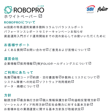
open_in_new
ホワイトペーパー
ROBOPROについて
AI投資の特長
運用実績
手数料
コラム
リバランスレポート
パフォーマンスレポート
セミナー
キャンペーン
お知らせ
資産運用入門ガイド
運用開始までの流れ
安心してお使いいただくために
お客様サポート
open_in_new
open_in_new
open_in_new
よくある質問
お問い合わせ
ご意見および苦情について
運営会社
open_in_new
open_in_new
open_in_new
企業情報
採用情報
(株)FOLIOホールディングスについて
ご利用にあたって
open_in_new
open_in_new
open_in_new
open_in_new
免責
倫理コード
約款・交付書面等
手数料とリスクについて
open_in_new
open_in_new
システム障害への対応
ソフトウェア利用規約
open_in_new
データ・商標について
方針
open_in_new
open_in_new
open_in_new
open_in_new
勧誘方針
最良執行方針
個人情報保護方針
利益相反管理方針
open_in_new
open_in_new
ソーシャルメディア利用方針
反社会勢力に対する基本方針
open_in_new
お客様本位の業務運営に関する基本方針及び取組状況