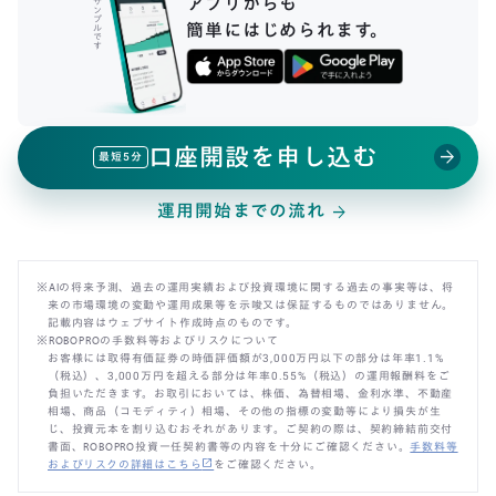
アプリからも
サ
ン
プ
簡単にはじめられます。
ル
で
す
口座開設を申し込む
arrow_forward
最短5分
運用開始までの流れ
arrow_forward
※AIの将来予測、過去の運用実績および投資環境に関する過去の事実等は、将
来の市場環境の変動や運用成果等を示唆又は保証するものではありません。
記載内容はウェブサイト作成時点のものです。
※ROBOPROの手数料等およびリスクについて
お客様には取得有価証券の時価評価額が3,000万円以下の部分は年率1.1%
（税込）、3,000万円を超える部分は年率0.55%（税込）の運用報酬料をご
負担いただきます。お取引においては、株価、為替相場、金利水準、不動産
相場、商品（コモディティ）相場、その他の指標の変動等により損失が生
じ、投資元本を割り込むおそれがあります。ご契約の際は、契約締結前交付
書面、ROBOPRO投資一任契約書等の内容を十分にご確認ください。
手数料等
open_in_new
およびリスクの詳細はこちら
をご確認ください。