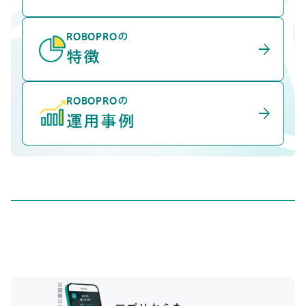
ROBOPROの
arrow_forward
特徴
ROBOPROの
arrow_forward
運用事例
※
画
像
は