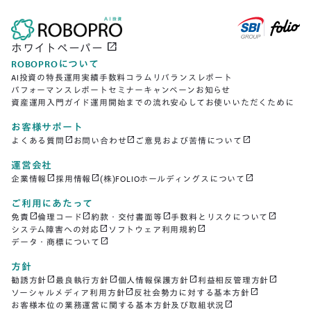
open_in_new
ホワイトペーパー
ROBOPROについて
AI投資の特長
運用実績
手数料
コラム
リバランスレポート
パフォーマンスレポート
セミナー
キャンペーン
お知らせ
資産運用入門ガイド
運用開始までの流れ
安心してお使いいただくために
お客様サポート
open_in_new
open_in_new
open_in_new
よくある質問
お問い合わせ
ご意見および苦情について
運営会社
open_in_new
open_in_new
open_in_new
企業情報
採用情報
(株)FOLIOホールディングスについて
ご利用にあたって
open_in_new
open_in_new
open_in_new
open_in_new
免責
倫理コード
約款・交付書面等
手数料とリスクについて
open_in_new
open_in_new
システム障害への対応
ソフトウェア利用規約
open_in_new
データ・商標について
方針
open_in_new
open_in_new
open_in_new
open_in_new
勧誘方針
最良執行方針
個人情報保護方針
利益相反管理方針
open_in_new
open_in_new
ソーシャルメディア利用方針
反社会勢力に対する基本方針
open_in_new
お客様本位の業務運営に関する基本方針及び取組状況