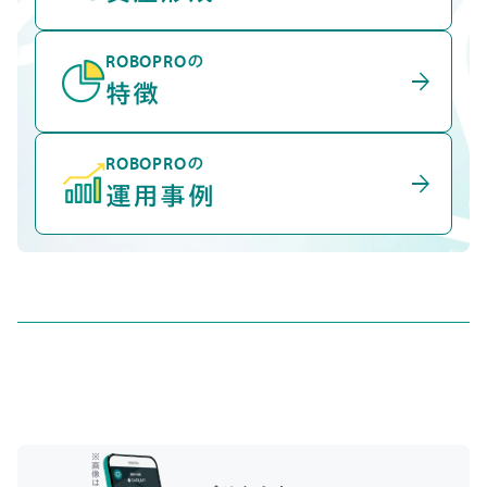
ROBOPROの
arrow_forward
特徴
ROBOPROの
arrow_forward
運用事例
※
画
像
は