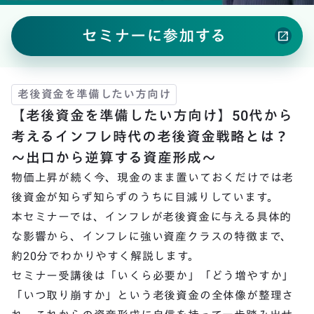
セミナーに参加する
open_in_new
老後資金を準備したい方向け
【老後資金を準備したい方向け】50代から
考えるインフレ時代の老後資金戦略とは？
～出口から逆算する資産形成～
物価上昇が続く今、現金のまま置いておくだけでは老
後資金が知らず知らずのうちに目減りしています。
本セミナーでは、インフレが老後資金に与える具体的
な影響から、インフレに強い資産クラスの特徴まで、
約20分でわかりやすく解説します。
セミナー受講後は「いくら必要か」「どう増やすか」
「いつ取り崩すか」という老後資金の全体像が整理さ