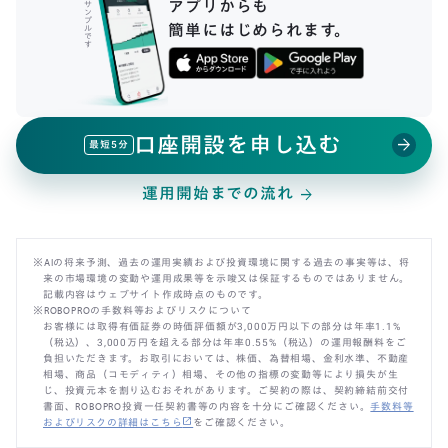
アプリからも
サ
ン
プ
簡単にはじめられます。
ル
で
す
口座開設を申し込む
arrow_forward
最短5分
運用開始までの流れ
arrow_forward
※AIの将来予測、過去の運用実績および投資環境に関する過去の事実等は、将
来の市場環境の変動や運用成果等を示唆又は保証するものではありません。
記載内容はウェブサイト作成時点のものです。
※ROBOPROの手数料等およびリスクについて
お客様には取得有価証券の時価評価額が3,000万円以下の部分は年率1.1%
（税込）、3,000万円を超える部分は年率0.55%（税込）の運用報酬料をご
負担いただきます。お取引においては、株価、為替相場、金利水準、不動産
相場、商品（コモディティ）相場、その他の指標の変動等により損失が生
じ、投資元本を割り込むおそれがあります。ご契約の際は、契約締結前交付
書面、ROBOPRO投資一任契約書等の内容を十分にご確認ください。
手数料等
open_in_new
およびリスクの詳細はこちら
をご確認ください。