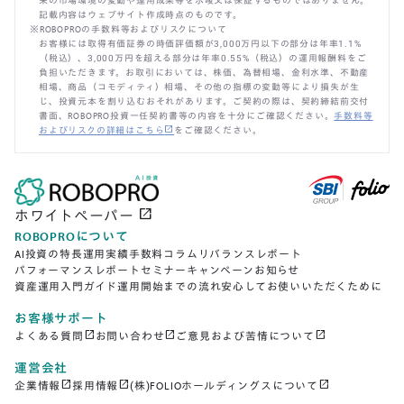
来の市場環境の変動や運用成果等を示唆又は保証するものではありません。
記載内容はウェブサイト作成時点のものです。
※ROBOPROの手数料等およびリスクについて
お客様には取得有価証券の時価評価額が3,000万円以下の部分は年率1.1%
（税込）、3,000万円を超える部分は年率0.55%（税込）の運用報酬料をご
負担いただきます。お取引においては、株価、為替相場、金利水準、不動産
相場、商品（コモディティ）相場、その他の指標の変動等により損失が生
じ、投資元本を割り込むおそれがあります。ご契約の際は、契約締結前交付
書面、ROBOPRO投資一任契約書等の内容を十分にご確認ください。
手数料等
open_in_new
およびリスクの詳細はこちら
をご確認ください。
open_in_new
ホワイトペーパー
ROBOPROについて
AI投資の特長
運用実績
手数料
コラム
リバランスレポート
パフォーマンスレポート
セミナー
キャンペーン
お知らせ
資産運用入門ガイド
運用開始までの流れ
安心してお使いいただくために
お客様サポート
open_in_new
open_in_new
open_in_new
よくある質問
お問い合わせ
ご意見および苦情について
運営会社
open_in_new
open_in_new
open_in_new
企業情報
採用情報
(株)FOLIOホールディングスについて