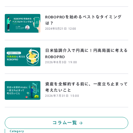
ROBOPROを始めるベストなタイミング
は？
2024
年
5
月
21
日
12:00
日米協調介入で円高に！円高局面に考える
ROBOPRO
2026
年
8
月
3
日
19:00
資産を全解約する前に、一度立ち止まって
考えたいこと
2026
年
7
月
31
日
15:00
コラム一覧
arrow_forward
Category