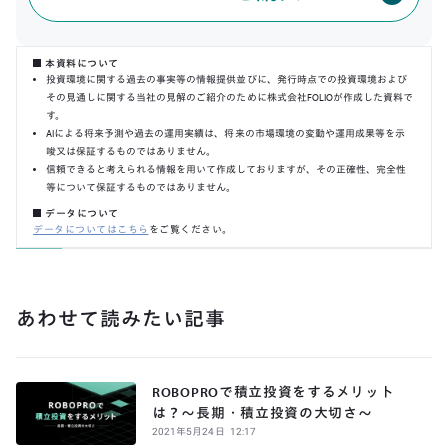
本資料について
投資環境に関する過去の事実等の情報提供並びに、発行時点での投資環境および
その見通しに関する当社の見解のご紹介のために株式会社FOLIOが作成した資料で
す。
AIによる将来予測や過去の運用実績は、将来の市場環境の変動や運用成果等を示
唆又は保証するものではありません。
信頼できると考えられる情報を用いて作成しておりますが、その正確性、完全性
等について保証するものではありません。
データについて
データについてはこちら
をご覧ください。
あわせて読みたい記事
ROBOPROで積立投資をするメリット
は？〜長期・積立投資の大切さ〜
2021
年
5
月
24
日
12:17