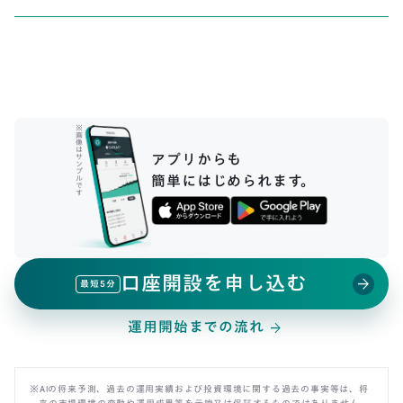
※
画
像
は
アプリからも
サ
ン
プ
簡単にはじめられます。
ル
で
す
口座開設を申し込む
arrow_forward
最短5分
運用開始までの流れ
arrow_forward
※AIの将来予測、過去の運用実績および投資環境に関する過去の事実等は、将