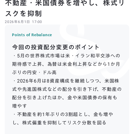
不動産・米国債券を増やし、株式リ
スクを抑制
2026
年
6
月
1
日
17:00
Points of Rebalance
今回の投資配分変更のポイント
・5月の世界株式市場は米・イラン和平交渉への
期待感で上昇、為替は米金利上昇などから1か月
ぶりの円安・ドル高
・2026年6月は8資産構成を継続しつつ、米国株
式や先進国株式などの配分を引き下げ、不動産の
配分を引き上げたほか、金や米国債券の保有も
増やす
・不動産を約1年ぶりの3割超とし、金も増や
し、株式偏重を抑制してリスク分散を図る