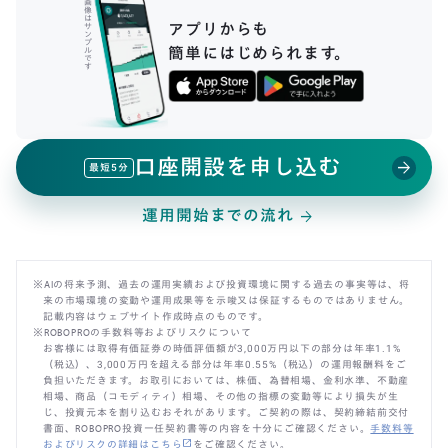
画
像
は
アプリからも
サ
ン
プ
簡単にはじめられます。
ル
で
す
口座開設を申し込む
arrow_forward
最短5分
運用開始までの流れ
arrow_forward
※AIの将来予測、過去の運用実績および投資環境に関する過去の事実等は、将
来の市場環境の変動や運用成果等を示唆又は保証するものではありません。
記載内容はウェブサイト作成時点のものです。
※ROBOPROの手数料等およびリスクについて
お客様には取得有価証券の時価評価額が3,000万円以下の部分は年率1.1%
（税込）、3,000万円を超える部分は年率0.55%（税込）の運用報酬料をご
負担いただきます。お取引においては、株価、為替相場、金利水準、不動産
相場、商品（コモディティ）相場、その他の指標の変動等により損失が生
じ、投資元本を割り込むおそれがあります。ご契約の際は、契約締結前交付
書面、ROBOPRO投資一任契約書等の内容を十分にご確認ください。
手数料等
open_in_new
およびリスクの詳細はこちら
をご確認ください。