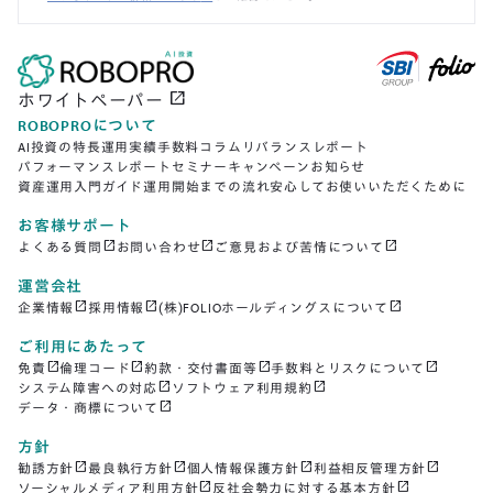
open_in_new
ホワイトペーパー
ROBOPROについて
AI投資の特長
運用実績
手数料
コラム
リバランスレポート
パフォーマンスレポート
セミナー
キャンペーン
お知らせ
資産運用入門ガイド
運用開始までの流れ
安心してお使いいただくために
お客様サポート
open_in_new
open_in_new
open_in_new
よくある質問
お問い合わせ
ご意見および苦情について
運営会社
open_in_new
open_in_new
open_in_new
企業情報
採用情報
(株)FOLIOホールディングスについて
ご利用にあたって
open_in_new
open_in_new
open_in_new
open_in_new
免責
倫理コード
約款・交付書面等
手数料とリスクについて
open_in_new
open_in_new
システム障害への対応
ソフトウェア利用規約
open_in_new
データ・商標について
方針
open_in_new
open_in_new
open_in_new
open_in_new
勧誘方針
最良執行方針
個人情報保護方針
利益相反管理方針
open_in_new
open_in_new
ソーシャルメディア利用方針
反社会勢力に対する基本方針