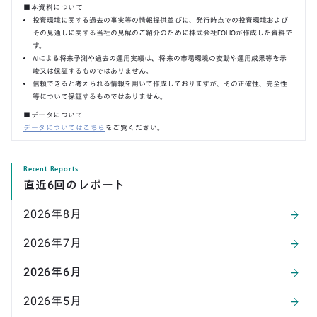
■本資料について
投資環境に関する過去の事実等の情報提供並びに、発行時点での投資環境および
その見通しに関する当社の見解のご紹介のために株式会社FOLIOが作成した資料で
す。
AIによる将来予測や過去の運用実績は、将来の市場環境の変動や運用成果等を示
唆又は保証するものではありません。
信頼できると考えられる情報を用いて作成しておりますが、その正確性、完全性
等について保証するものではありません。
■データについて
データについてはこちら
をご覧ください。
Recent Reports
直近6回のレポート
2026
年
8
月
arrow_forward
2026
年
7
月
arrow_forward
2026
年
6
月
arrow_forward
2026
年
5
月
arrow_forward