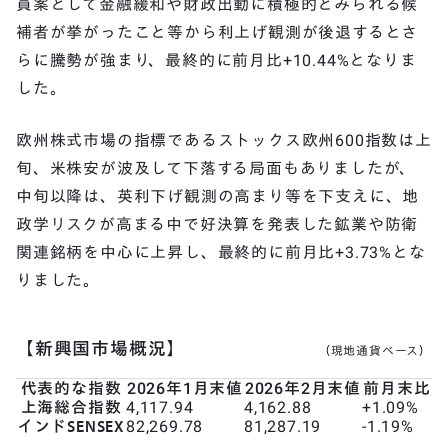
員案として金融緩和や財政出動に積極的とみられる候
補者が挙がったこと等から利上げ観測が後退するとさ
らに騰勢が強まり、最終的に前月比+10.44%となりま
した。
欧州株式市場の指標であるストックス欧州600指数は上
旬、米株安が波及して下落する局面もありましたが、
中旬以降は、英利下げ観測の高まり等を下支えに、地
政学リスクが高まる中で好決算を発表した鉱業や防衛
関連銘柄を中心に上昇し、最終的に前月比+3.73%とな
りました。
【新興国市場概況】
（現地通貨ベース）
代表的な指数
2026年1月末値
2026年2月末値
前月末比
上海総合指数
4,117.94
4,162.88
+1.09%
インドSENSEX
82,269.78
81,287.19
-1.19%