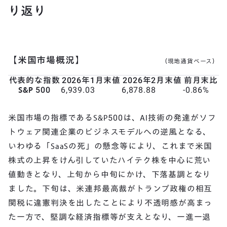
り返り
【米国市場概況】
（現地通貨ベース）
代表的な指数
2026年1月末値
2026年2月末値
前月末比
S&P 500
6,939.03
6,878.88
-0.86%
米国市場の指標であるS&P500は、AI技術の発達がソフ
トウェア関連企業のビジネスモデルへの逆風となる、
いわゆる「SaaSの死」の懸念等により、これまで米国
株式の上昇をけん引していたハイテク株を中心に荒い
値動きとなり、上旬から中旬にかけ、下落基調となり
ました。下旬は、米連邦最高裁がトランプ政権の相互
関税に違憲判決を出したことにより不透明感が高まっ
た一方で、堅調な経済指標等が支えとなり、一進一退