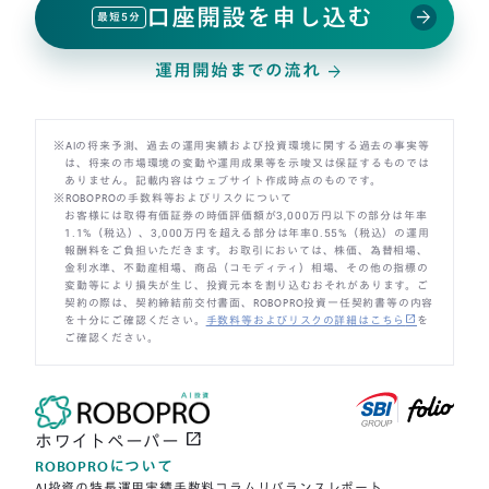
口座開設を申し込む
arrow_forward
最短5分
運用開始までの流れ
arrow_forward
※AIの将来予測、過去の運用実績および投資環境に関する過去の事実等
は、将来の市場環境の変動や運用成果等を示唆又は保証するものでは
ありません。記載内容はウェブサイト作成時点のものです。
※ROBOPROの手数料等およびリスクについて
お客様には取得有価証券の時価評価額が3,000万円以下の部分は年率
1.1%（税込）、3,000万円を超える部分は年率0.55%（税込）の運用
報酬料をご負担いただきます。お取引においては、株価、為替相場、
金利水準、不動産相場、商品（コモディティ）相場、その他の指標の
変動等により損失が生じ、投資元本を割り込むおそれがあります。ご
契約の際は、契約締結前交付書面、ROBOPRO投資一任契約書等の内容
open_in_new
を十分にご確認ください。
手数料等およびリスクの詳細はこちら
を
ご確認ください。
open_in_new
ホワイトペーパー
ROBOPROについて
AI投資の特長
運用実績
手数料
コラム
リバランスレポート