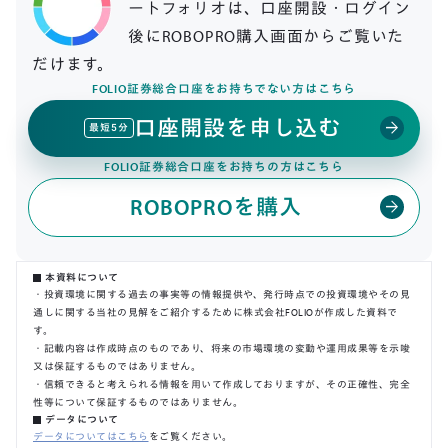
ートフォリオは、口座開設・ログイン
後にROBOPRO購入画面からご覧いた
だけます。
FOLIO証券総合口座をお持ちでない方はこちら
口座開設を申し込む
arrow_forward
最短5分
FOLIO証券総合口座をお持ちの方はこちら
ROBOPROを購入
arrow_forward
本資料について
・投資環境に関する過去の事実等の情報提供や、発行時点での投資環境やその見
通しに関する当社の見解をご紹介するために株式会社FOLIOが作成した資料で
す。
・記載内容は作成時点のものであり、将来の市場環境の変動や運用成果等を示唆
又は保証するものではありません。
・信頼できると考えられる情報を用いて作成しておりますが、その正確性、完全
性等について保証するものではありません。
データについて
データについてはこちら
をご覧ください。