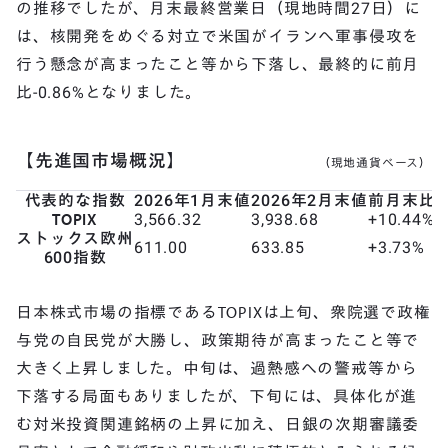
の推移でしたが、月末最終営業日（現地時間27日）に
は、核開発をめぐる対立で米国がイランへ軍事侵攻を
行う懸念が高まったこと等から下落し、最終的に前月
比-0.86%となりました。
【先進国市場概況】
（現地通貨ベース）
代表的な指数
2026年1月末値
2026年2月末値
前月末比
TOPIX
3,566.32
3,938.68
+10.44%
ストックス欧州
611.00
633.85
+3.73%
600指数
日本株式市場の指標であるTOPIXは上旬、衆院選で政権
与党の自民党が大勝し、政策期待が高まったこと等で
大きく上昇しました。中旬は、過熱感への警戒等から
下落する局面もありましたが、下旬には、具体化が進
む対米投資関連銘柄の上昇に加え、日銀の次期審議委