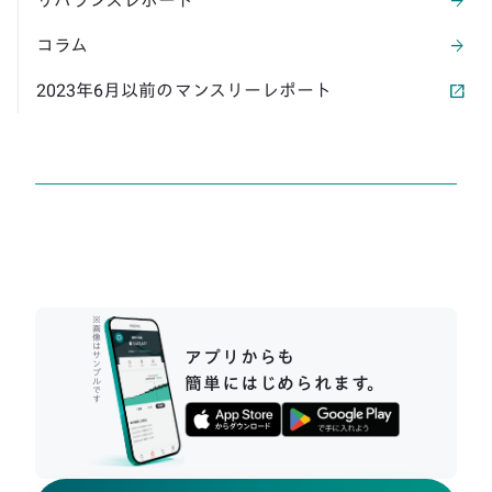
リバランスレポート
arrow_forward
コラム
arrow_forward
2023年6月以前のマンスリーレポート
open_in_new
※
画
像
は
アプリからも
サ
ン
プ
簡単にはじめられます。
ル
で
す