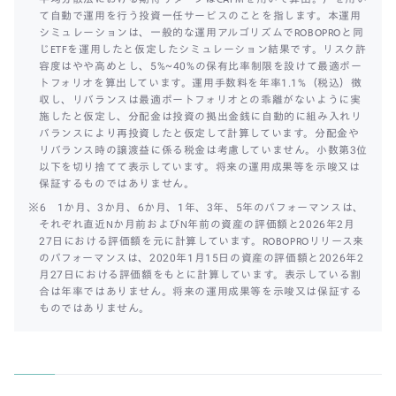
て自動で運用を行う投資一任サービスのことを指します。本運用
シミュレーションは、一般的な運用アルゴリズムでROBOPROと同
じETFを運用したと仮定したシミュレーション結果です。リスク許
容度はやや高めとし、5%~40%の保有比率制限を設けて最適ポー
トフォリオを算出しています。運用手数料を年率1.1%（税込）徴
収し、リバランスは最適ポートフォリオとの乖離がないように実
施したと仮定し、分配金は投資の拠出金銭に自動的に組み入れリ
バランスにより再投資したと仮定して計算しています。分配金や
リバランス時の譲渡益に係る税金は考慮していません。小数第3位
以下を切り捨てて表示しています。将来の運用成果等を示唆又は
保証するものではありません。
※6 1か月、3か月、6か月、1年、3年、5年のパフォーマンスは、
それぞれ直近Nか月前およびN年前の資産の評価額と2026年2月
27日における評価額を元に計算しています。ROBOPROリリース来
のパフォーマンスは、2020年1月15日の資産の評価額と2026年2
月27日における評価額をもとに計算しています。表示している割
合は年率ではありません。将来の運用成果等を示唆又は保証する
ものではありません。