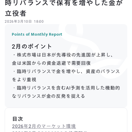
時リバランスで保有を増やした金が
立役者
2026
年
3
月
10
日
18:00
Points of Monthly Report
2
月のポイント
・
株式市場は日本が先導役の先進国が上昇し、
金は米国からの資金退避で需要回復
・臨時リバランスで金を増やし、資産のバランス
をより重視
・臨時リバランスを含むAI予測を活用した機動的
なリバランスが金の反発を捉える
目次
2026
年
2
月のマーケット環境