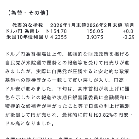
【為替・その他】
代表的な指数
2026年1月末値
2026年2月末値
前月
ドル/円 為替レート
154.78
156.05
+0.82
米国10年債利回り
4.2355
3.9375
-0.298
ドル／円為替相場は上旬、拡張的な財政政策を掲げる
自民党が衆院選で優勢との報道等を受けて円売りが進
みましたが、実際に自民党が圧勝すると安定的な政策
基盤への期待等から一転して買い戻しが入り、円高・
ドル安が進みました。下旬は、高市首相が利上げに難
色を示したとの報道や次期日銀審議委員に金融緩和に
積極的な候補者が挙がったこと等で日銀の利上げ観測
が後退して円が売られ、最終的に前月比0.82%の円安・
ドル高となりました。