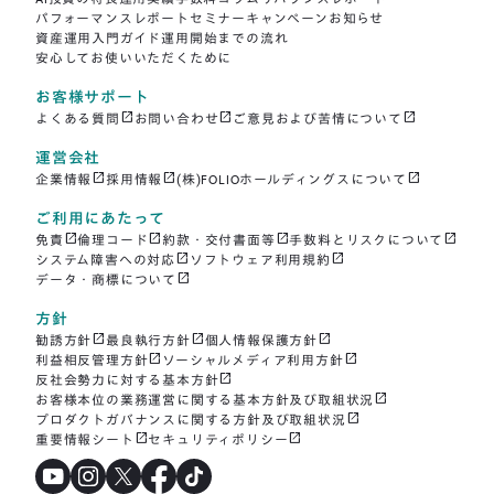
パフォーマンスレポート
セミナー
キャンペーン
お知らせ
資産運用入門ガイド
運用開始までの流れ
安心してお使いいただくために
お客様サポート
open_in_new
open_in_new
open_in_new
よくある質問
お問い合わせ
ご意見および苦情について
運営会社
open_in_new
open_in_new
open_in_new
企業情報
採用情報
(株)FOLIOホールディングスについて
ご利用にあたって
open_in_new
open_in_new
open_in_new
open_in_new
免責
倫理コード
約款・交付書面等
手数料とリスクについて
open_in_new
open_in_new
システム障害への対応
ソフトウェア利用規約
open_in_new
データ・商標について
方針
open_in_new
open_in_new
open_in_new
勧誘方針
最良執行方針
個人情報保護方針
open_in_new
open_in_new
利益相反管理方針
ソーシャルメディア利用方針
open_in_new
反社会勢力に対する基本方針
open_in_new
お客様本位の業務運営に関する基本方針及び取組状況
open_in_new
プロダクトガバナンスに関する方針及び取組状況
open_in_new
open_in_new
重要情報シート
セキュリティポリシー