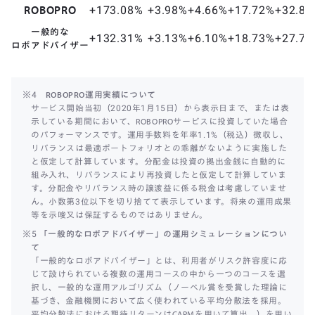
ROBOPRO
+173.08%
+3.98%
+4.66%
+17.72%
+32.8
一般的な
+132.31%
+3.13%
+6.10%
+18.73%
+27.7
ロボアドバイザー
※4
ROBOPRO運用実績について
サービス開始当初（2020年1月15日）から表示日まで、または表
示している期間において、ROBOPROサービスに投資していた場合
のパフォーマンスです。運用手数料を年率1.1%（税込）徴収し、
リバランスは最適ポートフォリオとの乖離がないように実施した
と仮定して計算しています。分配金は投資の拠出金銭に自動的に
組み入れ、リバランスにより再投資したと仮定して計算していま
す。分配金やリバランス時の譲渡益に係る税金は考慮していませ
ん。小数第3位以下を切り捨てて表示しています。将来の運用成果
等を示唆又は保証するものではありません。
※5
「一般的なロボアドバイザー」の運用シミュレーションについ
て
「一般的なロボアドバイザー」とは、利用者がリスク許容度に応
じて設けられている複数の運用コースの中から一つのコースを選
択し、一般的な運用アルゴリズム（ノーベル賞を受賞した理論に
基づき、金融機関において広く使われている平均分散法を採用。
平均分散法における期待リターンはCAPMを用いて算出。）を用い