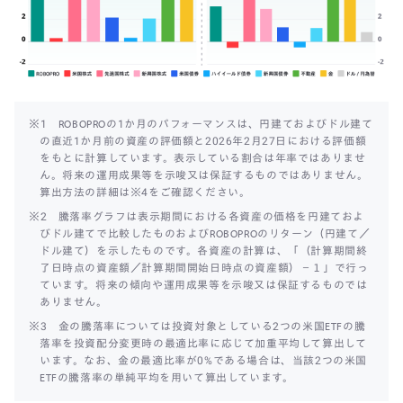
※1 ROBOPROの1か月のパフォーマンスは、円建ておよびドル建て
の直近1か月前の資産の評価額と2026年2月27日における評価額
をもとに計算しています。表示している割合は年率ではありませ
ん。将来の運用成果等を示唆又は保証するものではありません。
算出方法の詳細は※4をご確認ください。
※2 騰落率グラフは表示期間における各資産の価格を円建ておよ
びドル建てで比較したものおよびROBOPROのリターン（円建て／
ドル建て）を示したものです。各資産の計算は、「（計算期間終
了日時点の資産額／計算期間開始日時点の資産額）－１」で行っ
ています。将来の傾向や運用成果等を示唆又は保証するものでは
ありません。
※3 金の騰落率については投資対象としている2つの米国ETFの騰
落率を投資配分変更時の最適比率に応じて加重平均して算出して
います。なお、金の最適比率が0%である場合は、当該2つの米国
ETFの騰落率の単純平均を用いて算出しています。